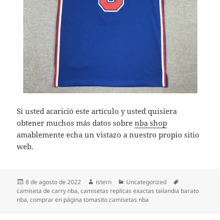
Si usted acarició este artículo y usted quisiera
obtener muchos más datos sobre
nba shop
amablemente echa un vistazo a nuestro propio sitio
web.
Publicado
Autor
Categorías
Etiquetas
8 de agosto de 2022
istern
Uncategorized
el
camiseta de carry nba
,
camisetas replicas exactas tailandia barato
nba
,
comprar en página tomasito camisetas nba
Navegación