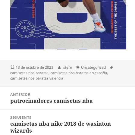
Publicado
Autor
Categorías
Etiquetas
13 de octubre de 2023
istern
Uncategorized
el
camisetas nba baratas
,
camisetas nba baratas en españa
,
camisetas nba baratas valencia
Navegación
ANTERIOR
de
patrocinadores camisetas nba
Entrada
entradas
anterior:
SIGUIENTE
camisetas nba nike 2018 de wasinton
Entrada
wizards
siguiente: