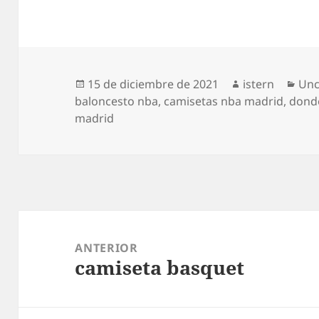
Publicado
Autor
Cat
15 de diciembre de 2021
istern
Unc
el
baloncesto nba
,
camisetas nba madrid
,
donde
madrid
Navegación
de
ANTERIOR
camiseta basquet
entradas
Entrada
anterior: