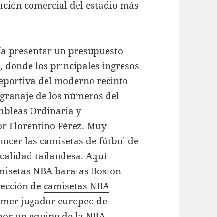
tación comercial del estadio más
dría presentar un presupuesto
, donde los principales ingresos
eportiva del moderno recinto
ngranaje de los números del
mbleas Ordinaria y
or Florentino Pérez. Muy
ocer las camisetas de fútbol de
 calidad tailandesa. Aquí
amisetas NBA baratas Boston
lección de
camisetas NBA
rimer jugador europeo de
 por un equipo de la NBA.