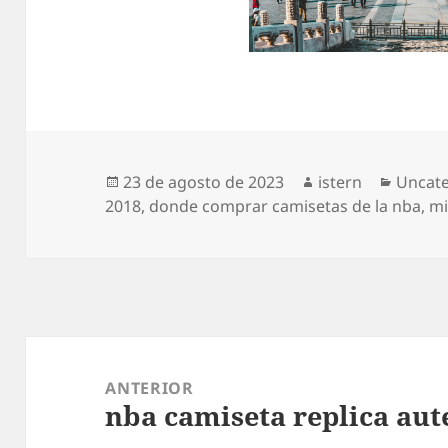
Publicado
Autor
Catego
23 de agosto de 2023
istern
Uncat
el
2018
,
donde comprar camisetas de la nba
,
mi
Navegación
de
ANTERIOR
nba camiseta replica aut
entradas
Entrada
anterior: