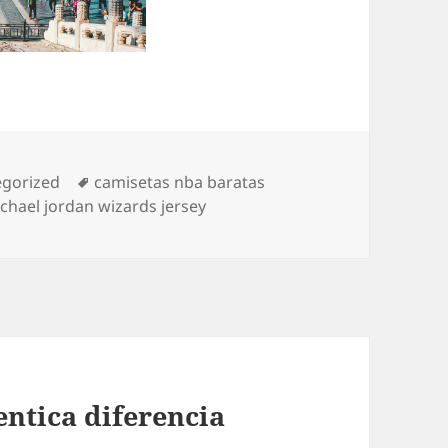
rías
Etiquetas
egorized
camisetas nba baratas
chael jordan wizards jersey
entica diferencia