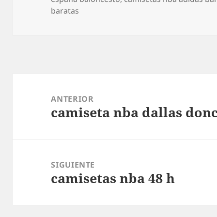
baratas
Navegación
de
ANTERIOR
camiseta nba dallas donc
entradas
Entrada
anterior:
SIGUIENTE
camisetas nba 48 h
Entrada
siguiente: