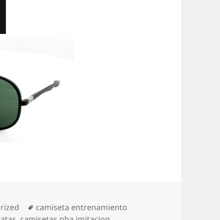
as
Etiquetas
rized
camiseta entrenamiento
ratas
,
camisetas nba imitacion