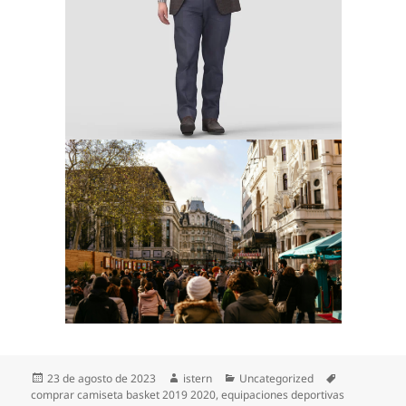
Publicado
Autor
Categorías
Etiquetas
23 de agosto de 2023
istern
Uncategorized
el
comprar camiseta basket 2019 2020
,
equipaciones deportivas