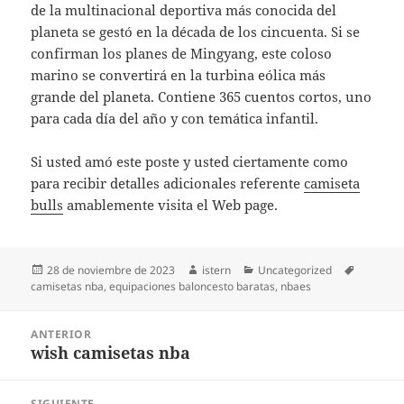
de la multinacional deportiva más conocida del
planeta se gestó en la década de los cincuenta. Si se
confirman los planes de Mingyang, este coloso
marino se convertirá en la turbina eólica más
grande del planeta. Contiene 365 cuentos cortos, uno
para cada día del año y con temática infantil.
Si usted amó este poste y usted ciertamente como
para recibir detalles adicionales referente
camiseta
bulls
amablemente visita el Web page.
Publicado
Autor
Categorías
Etiqueta
28 de noviembre de 2023
istern
Uncategorized
el
camisetas nba
,
equipaciones baloncesto baratas
,
nbaes
Navegación
ANTERIOR
de
wish camisetas nba
Entrada
entradas
anterior:
SIGUIENTE