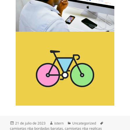
Publicado
Autor
Categorías
Etiquetas
21 de julio de 2023
istern
Uncategorized
el
camisetas nba bordadas baratas
,
camisetas nba replicas