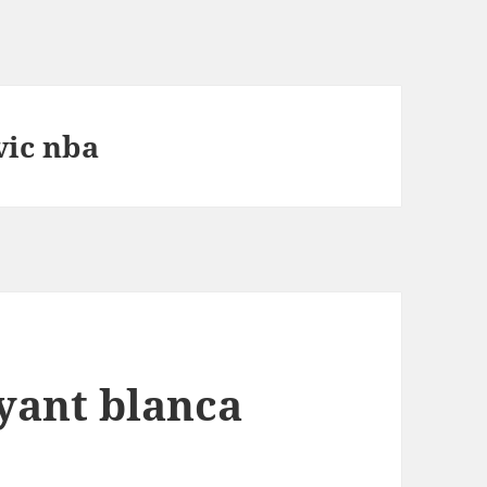
vic nba
yant blanca