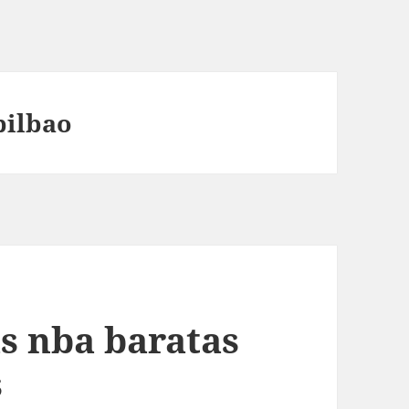
bilbao
s nba baratas
s