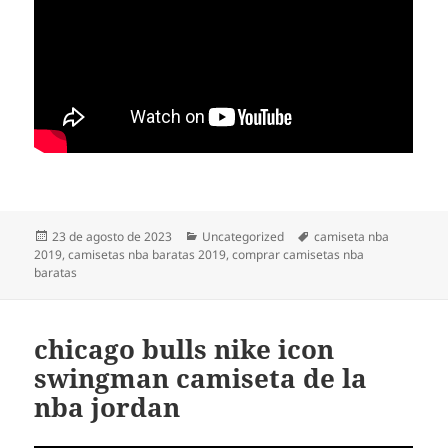
Publicado
Categorías
Etiquetas
23 de agosto de 2023
Uncategorized
camiseta nba
el
2019
,
camisetas nba baratas 2019
,
comprar camisetas nba
baratas
chicago bulls nike icon
swingman camiseta de la
nba jordan