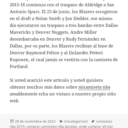
2015-16 comienza con el traspaso de Aldridge a San
Antonio Spurs. El 23 de junio, los Blazers escogieron
en el draft a Nolan Smith y Jon Diebler, ese mismo
día ejecutaron un traspaso a tres bandas entre Dallas
Mavericks y Denver Nuggets, Andre Miller
desembarcaba en Denver y Rudy Fernández en
Dallas, por su parte, los Blazers recibían al base de
Denver Raymond Felton y al finlandés Petteri
Koponen, el cual jamás se vestiría con la camiseta de
Portland.
Si usted acarició este artículo y usted quisiera
obtener muchos más datos sobre
micamiseta nba
amablemente echa un vistazo a nuestro propio sitio
web.
Publicado
Categorías
Etiquetas
28 de noviembre de 2023
Uncategorized
camisetas
el
nba 2019
,
comprar camisetas nba baratas
,
onde comprar all star