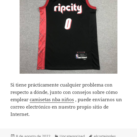
Si tiene prácticamente cualquier problema con
respecto a dónde, junto con consejos sobre cómo
emplear
camisetas nba niños
, puede enviarnos un
correo electrónico en nuestro propio sitio de
Internet.
Publicado
Categorías
Etiquetas
8 de agosto de 2022
Uncategorized
elcorteingles